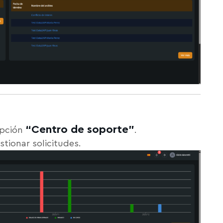
“Centro de soporte”
opción
.
stionar solicitudes.