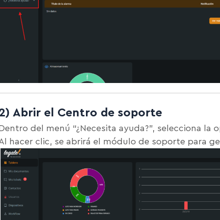
2) Abrir el Centro de soporte
Dentro del menú “¿Necesita ayuda?”, selecciona la 
Al hacer clic, se abrirá el módulo de soporte para ge