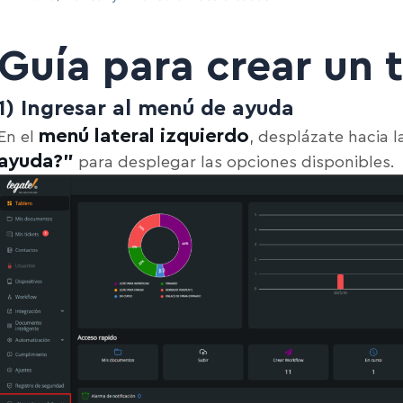
Guía para crear un t
1) Ingresar al menú de ayuda
menú lateral izquierdo
En el
, desplázate hacia la
ayuda?”
para desplegar las opciones disponibles.