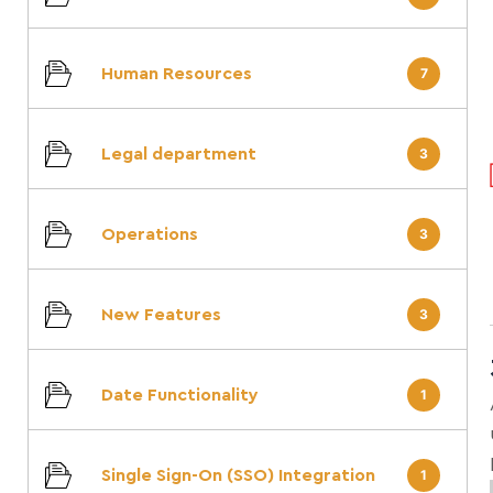
Human Resources
7
Legal department
3
Operations
3
New Features
3
Date Functionality
1
Single Sign-On (SSO) Integration
1