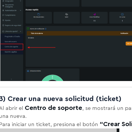
3) Crear una nueva solicitud (ticket)
Centro de soporte
Al abrir el
, se mostrará un pa
una nueva.
“Crear Sol
Para iniciar un ticket, presiona el botón