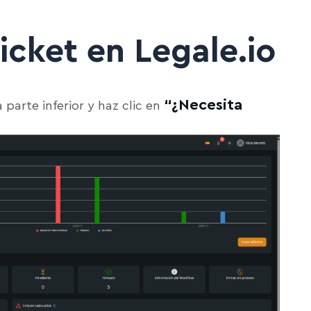
icket en Legale.io
“¿Necesita
 parte inferior y haz clic en