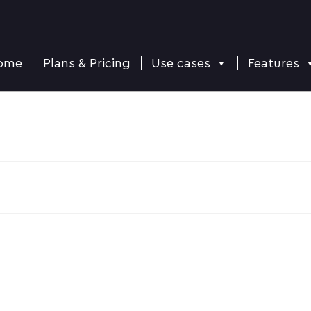
ome
Plans & Pricing
Use cases
Features