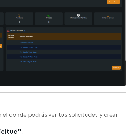
nel donde podrás ver tus solicitudes y crear
icitud”
.