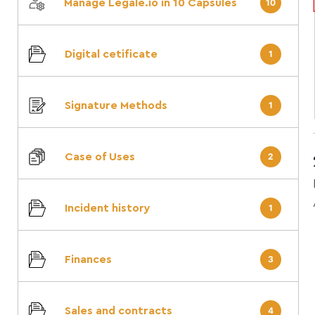
Manage Legale.io in 10 Capsules
10
Digital cetificate
1
Signature Methods
1
Case of Uses
2
Incident history
1
Finances
3
Sales and contracts
4