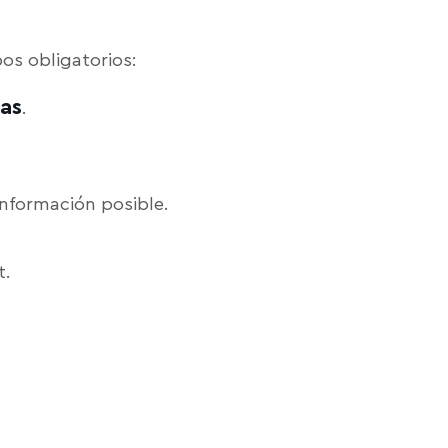
os obligatorios:
as
.
información posible.
t.