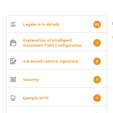
Legale.io in details
63
Explanation of Intelligent
7
Document Field Configuration
Advanced remote signature
6
Security
3
Ejemplo SFTP
1