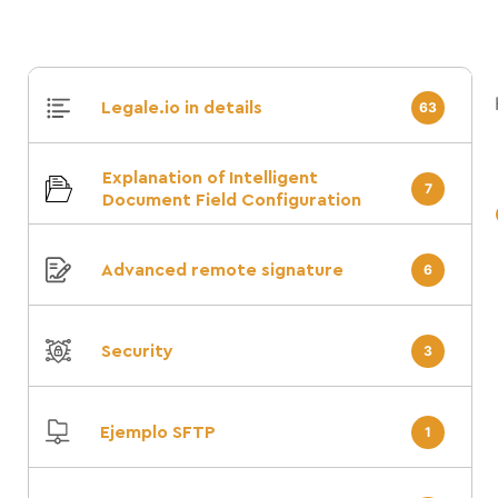
Legale.io in details
63
Explanation of Intelligent
7
Document Field Configuration
Advanced remote signature
6
Security
3
Ejemplo SFTP
1