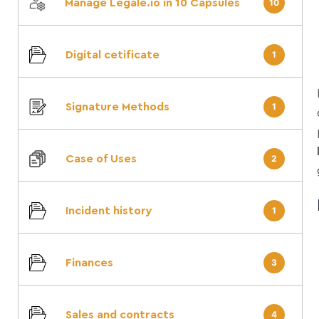
Manage Legale.io in 10 Capsules
10
Digital cetificate
1
Signature Methods
1
Case of Uses
2
Incident history
1
Finances
3
Sales and contracts
4