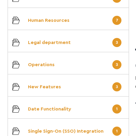
Human Resources
7
Legal department
3
Operations
3
New Features
3
Date Functionality
1
Single Sign-On (SSO) Integration
1