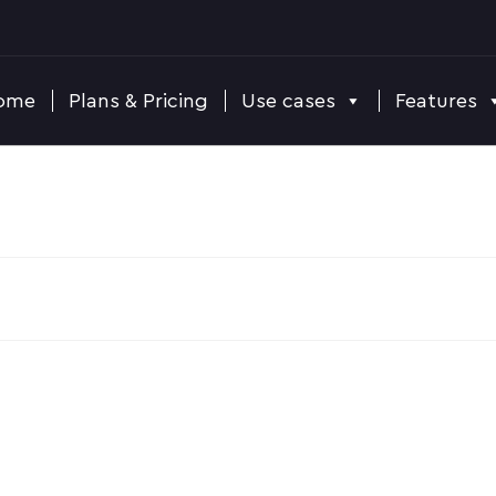
ome
Plans & Pricing
Use cases
Features